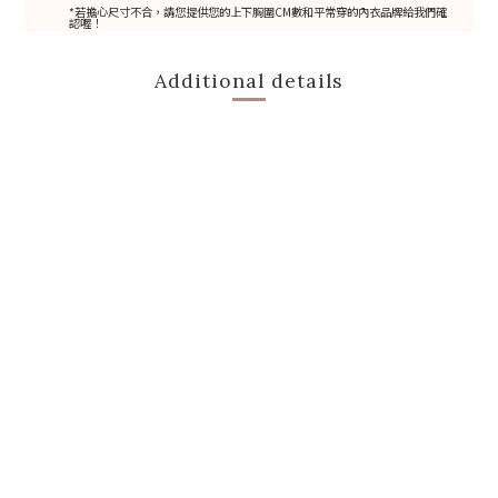
*若擔心尺寸不合，請您提供您的上下胸圍CM數和平常穿的內衣品牌給我們確
認喔！
Additional details