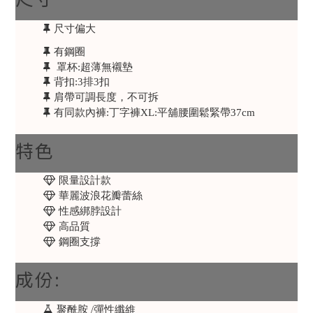
尺寸偏大
有鋼圈
罩杯:超薄無襯墊
背扣:3排3扣
肩帶可調長度，不可拆
有同款內褲:丁字褲XL:平舖腰圍鬆緊帶37cm
特色
限量設計款
華麗波浪花瓣蕾絲
性感綁脖設計
高品質
鋼圈支撐
成份:
聚酰胺 /彈性纖維