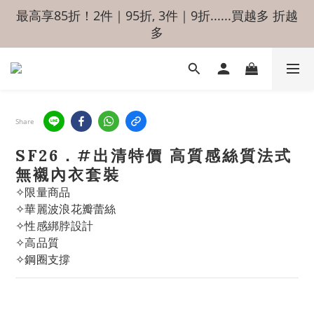
最高享85折！2件｜95折, 3件｜9折......買越多 折越
多
Share
SF26．#出清特價 高質感絲質法式
無襯內衣套裝
✧限量商品
✧華麗波浪花瓣蕾絲
✧性感綁脖設計
✧高品質
✧鋼圈支撐