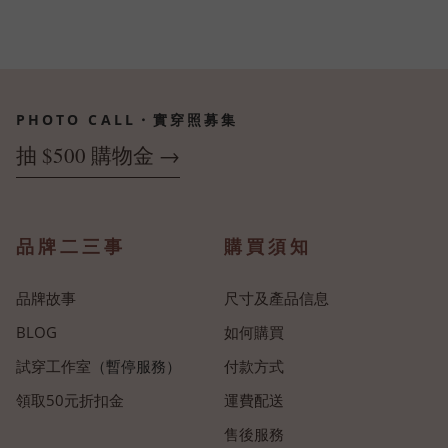
PHOTO CALL・實穿照募集
抽 $500 購物金 →
品牌二三事
購買須知
品牌故事
尺寸及產品信息
BLOG
如何購買
試穿工作室
（暫停服務）
付款方式
領取50元折扣金
運費配送
售後服務