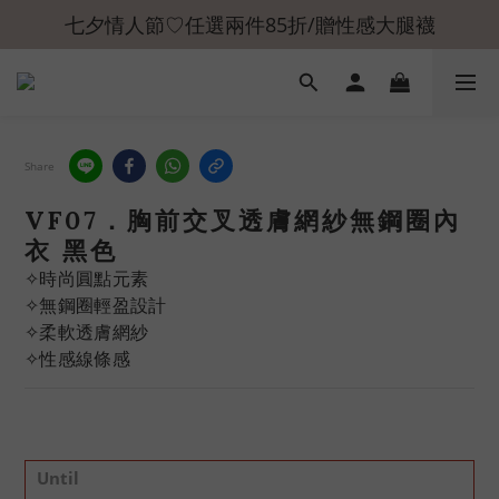
七夕情人節♡任選兩件85折/贈性感大腿襪
Share
VF07．胸前交叉透膚網紗無鋼圈內
衣 黑色
✧時尚圓點元素
✧無鋼圈輕盈設計
✧柔軟透膚網紗
✧性感線條感
Until