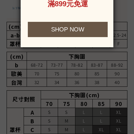
(cm)
上胸圍-下胸圍
a-b
7.5-10
10-12.5
12.5-15
15-17.5
17.5-22
22.5-24
罩杯
A
B
C
D
E
F
(cm)
下胸圍
b
68-72
73-77
78-82
83-87
88-92
歐美
70
75
80
85
90
台灣
32
34
36
38
40
下胸圍(cm)
尺寸對照
70
75
80
85
90
A
S
S
L
L
XL
B
S
M
L
L
XL
罩杯
C
S
M
L
XL
XL