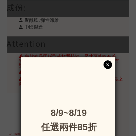
成份:
聚酰胺 /彈性纖維
中國製造
Attention
每款商品因版型或材質特性，尺寸可能略有差
異，請確認商品詳情的「平舖公分數」若對尺寸有
疑問歡迎洽詢客服協助。
洗滌時建議手洗，避免滾筒烘乾，洗後蔭乾。
已拆封的內衣褲因衛生考量不適用於7天鑑賞期之
商品，無法提供退換貨。