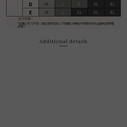
D
M
L
L
XL
XL
E
M
L
XL
XL
XL
*尺寸正常。
*若擔心尺寸不合，請您提供您的上下胸圍CM數和平常穿的內衣品牌給我們確
認喔！
Additional details