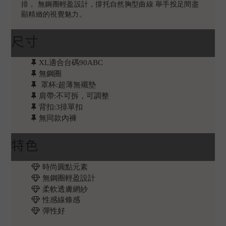
排， 無鋼圈輕盈設計，撐托自然胸型曲線 舉手投足間盡
顯精緻的視覺魅力。
尺寸
XL適合台碼90ABC
無鋼圈
罩杯:超薄無襯墊
肩帶:不可拆，可調整
背扣:3排單扣
無同款內褲
特色
時尚圓點元素
無鋼圈輕盈設計
柔軟透膚網紗
性感線條感
彈性好