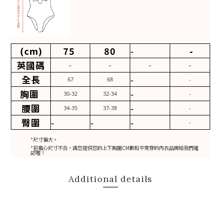
(cm)
75
80
-
-
英國碼
-
-
-
-
全長
-
67
68
-
胸圍
-
30-32
32-34
-
腰圍
-
34-35
37-38
-
臀圍
-
-
-
-
*尺寸偏大。
*若擔心尺寸不合，請您提供您的上下胸圍CM數和平常穿的內衣品牌給我們確
認喔！
Additional details