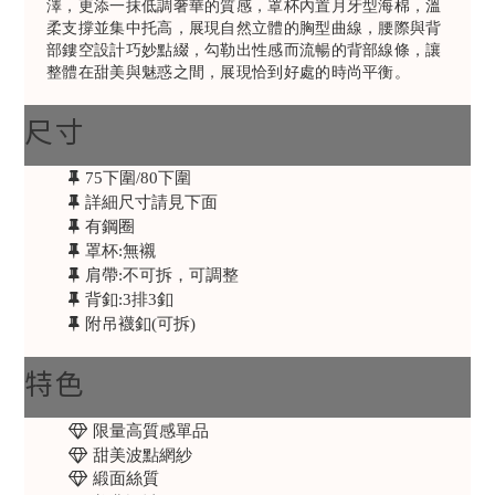
澤，更添一抹低調奢華的質感，罩杯內置月牙型海棉，溫
柔支撐並集中托高，展現自然立體的胸型曲線，腰際與背
部鏤空設計巧妙點綴，勾勒出性感而流暢的背部線條，讓
整體在甜美與魅惑之間，展現恰到好處的時尚平衡。
尺寸
75下圍/80下圍
詳細尺寸請見下面
有鋼圈
罩杯:無襯
肩帶:不可拆，可調整
背釦:3排3釦
附吊襪釦(可拆)
特色
限量高質感單品
甜美波點網紗
緞面絲質