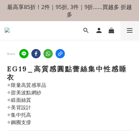
最高享85折！2件｜95折, 3件｜9折......買越多 折越
多
Share
EG19_高質感圓點蕾絲集中性感睡
衣
✧限量高質感單品
✧甜美波點網紗
✧緞面絲質
✧美背設計
✧集中托高
✧鋼圈支撐