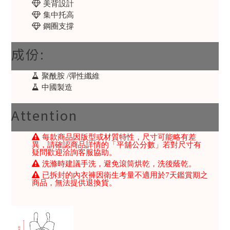
美背設計
集中托高
鋼圈支撐
成份:
聚酰胺 /彈性纖維
中國製造
Attention
每款商品因版型或材質特性，尺寸可能略有差
異，請確認商品詳情的「平舖公分數」若對尺寸有
疑問歡迎洽詢客服協助。
洗滌時建議手洗，避免滾筒烘乾，洗後蔭乾。
已拆封的內衣褲因衛生考量不適用於7天鑑賞期之
商品，無法提供退換貨。