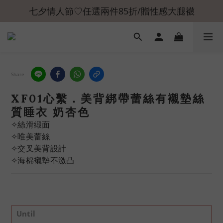
七夕情人節♡任選兩件85折/贈性感大腿襪
Share
XF01心繫．美背綁帶蕾絲有襯墊絲
質睡衣 奶杏色
✧絲滑緞面
✧唯美蕾絲
✧交叉美背設計
✧海棉襯墊不激凸
Until