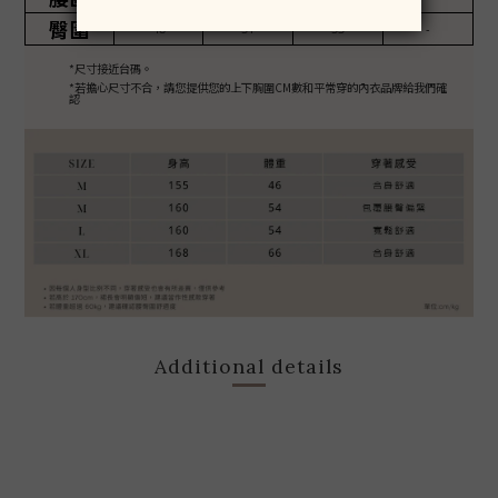
臀圍
48
51
53
-
*尺寸接近台碼。
*若擔心尺寸不合，請您提供您的上下胸圍CM數和平常穿的內衣品牌給我們確
認
Additional details