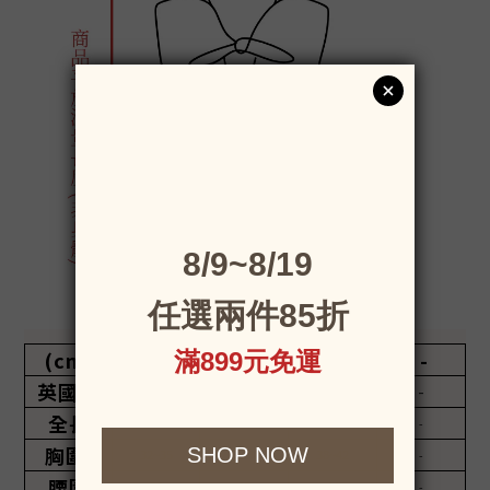
(cm)
M
L
XL
-
英國碼
-
-
-
-
全長
49
52
54
-
胸圍
32~35
35~38
38~42
-
腰圍
39
42
44
-