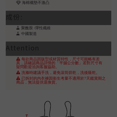
海棉襯墊不激凸
成份:
聚酰胺 /彈性纖維
中國製造
Attention
每款商品因版型或材質特性，尺寸可能略有差
異，請確認商品詳情的「平舖公分數」若對尺寸有
疑問歡迎洽詢客服協助。
洗滌時建議手洗，避免滾筒烘乾，洗後蔭乾。
已拆封的內衣褲因衛生考量不適用於7天鑑賞期之
商品，無法提供退換貨。