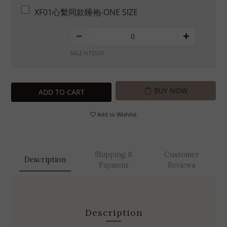
XF01心繫同款睡袍-ONE SIZE
SALE NT$539
BUY NOW
ADD TO CART
Add to Wishlist
Shipping &
Customer
Description
Payment
Reviews
Description