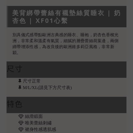
美背綁帶蕾絲有襯墊絲質睡衣 | 奶
杏色 | XF01心繫
別具儀式感帶點歐洲古典感的睡衣、睡袍，奶杏色香檳光
洲，非常柔和溫柔有氣質，細膩的層疊蕾絲荷葉邊，兩側
綁帶增添性感，為改良後的歐洲維多莉亞風格，非常新
穎。
尺寸
尺寸正常
M/L/XL(請見下方尺寸表)
特色
絲滑緞面
唯美蕾絲刺繡
裙身性感透肌感