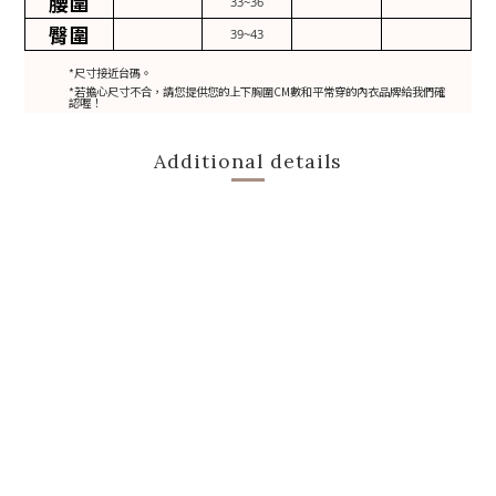
腰圍
33~36
臀圍
39~43
*尺寸接近台碼。
*若擔心尺寸不合，請您提供您的上下胸圍CM數和平常穿的內衣品牌給我們確
認喔！
Additional details