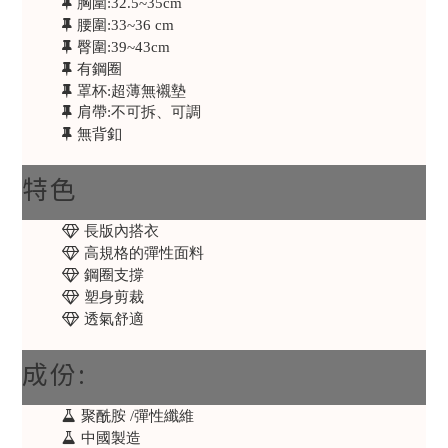
胸圍:32.5~35cm
腰圍:33~36 cm
臀圍:39~43cm
有鋼圈
罩杯:超薄無襯墊
肩帶:不可拆、可調
無背釦
特色
長版內搭衣
高規格的彈性面料
鋼圈支撐
塑身剪裁
透氣舒適
成份:
聚酰胺 /彈性纖維
中國製造