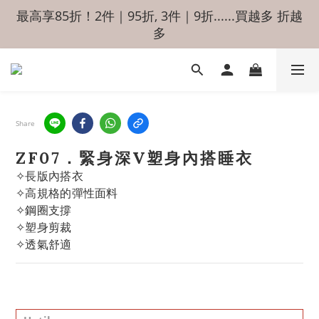
最高享85折！2件｜95折, 3件｜9折......買越多 折越
多
Share
ZF07．緊身深V塑身內搭睡衣
✧長版內搭衣
✧高規格的彈性面料
✧鋼圈支撐
✧塑身剪裁
✧透氣舒適