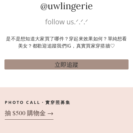
@uwlingerie
follow us.ᐟ.ᐟ.ᐟ
是不是想知道大家買了哪件？穿起來效果如何？單純想看
美女？都歡迎追蹤我們IG，真實買家穿搭牆♡
立即追蹤
PHOTO CALL・實穿照募集
抽 $500 購物金 →