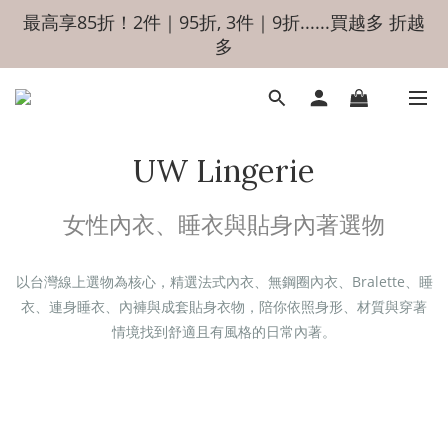
最高享85折！2件｜95折, 3件｜9折......買越多 折越
多
UW Lingerie
女性內衣、睡衣與貼身內著選物
以台灣線上選物為核心，精選法式內衣、無鋼圈內衣、Bralette、睡
衣、連身睡衣、內褲與成套貼身衣物，陪你依照身形、材質與穿著
情境找到舒適且有風格的日常內著。