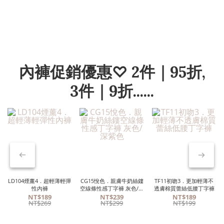
內褲促銷優惠♡ 2件｜95折,
3件｜9折......
LD104煙薰4．超輕薄輕彈
CG15悅色．親膚牛奶絲鏤
TF11初吻3．更加輕薄不
性內褲
空線條性感丁字褲 灰色/深
透膚棉質蕾絲低腰丁字褲
紫色
NT$189
NT$239
NT$189
NT$269
NT$299
NT$199