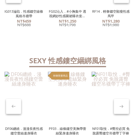
IG013淪陷．性感鏤空線條
FG02沁入．#小胸集中 透
RF14．輕奢鏤空顯瘦性感
風格吊襪帶
視網紗性感圍裙睡衣套裝
馬甲
黑色
NT$459
NT$1,250
NT$1,280
NT$688
NT$1,798
NT$1,980
SEXY 性感鏤空綑綁風格
輕奢限量商品
DF06纏繞．漫漫長夜性感
PF03．線條鏤空美胸帶蕾
NF01取悅．#臀控必買 免
鏤空蕾絲連身睡衣
絲緊身連身睡衣
脫露臀鏤空吊襪帶丁字褲