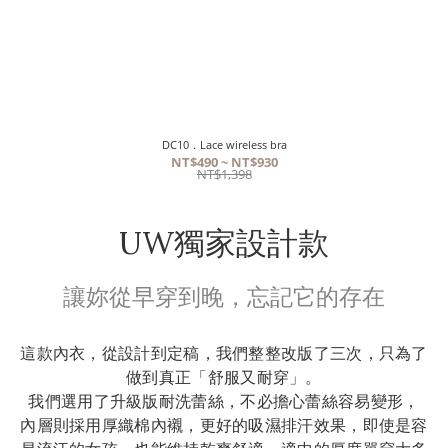
DC10．Lace wireless bra
NT$490 ~ NT$930
NT$1,398
UW獨家設計款
讓妳從早穿到晚，忘記它的存在
這款內衣，從設計到定稿，我們整整改版了三次，只為了
做到真正「舒服又耐穿」。
我們選用了升級版耐洗蕾絲，不必擔心蕾絲容易變形，
內層則採用厚織棉內襯，更好的吸濕排汗效果，即使是容