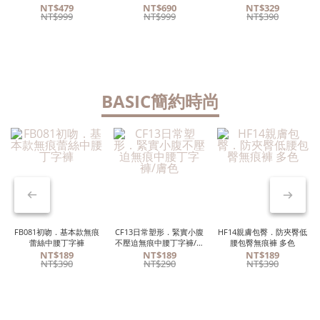
NT$479
NT$690
NT$329
NT$999
NT$999
NT$390
BASIC簡約時尚
FB081初吻．基本款無痕
CF13日常塑形．緊實小腹
HF14親膚包臀．防夾臀低
蕾絲中腰丁字褲
不壓迫無痕中腰丁字褲/膚
腰包臀無痕褲 多色
色
NT$189
NT$189
NT$189
NT$390
NT$290
NT$390