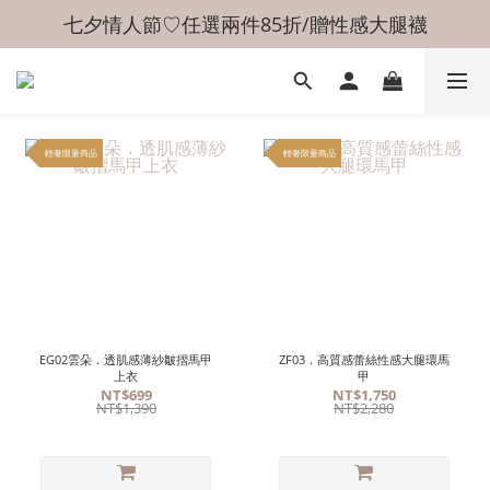
七夕情人節♡任選兩件85折/贈性感大腿襪
輕奢限量商品
輕奢限量商品
EG02雲朵．透肌感薄紗皺摺馬甲
ZF03．高質感蕾絲性感大腿環馬
上衣
甲
NT$699
NT$1,750
NT$1,390
NT$2,280