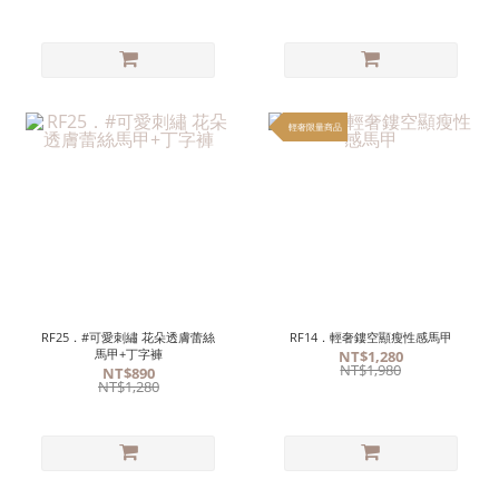
輕奢限量商品
RF25．#可愛刺繡 花朵透膚蕾絲
RF14．輕奢鏤空顯瘦性感馬甲
馬甲+丁字褲
NT$1,280
NT$1,980
NT$890
NT$1,280