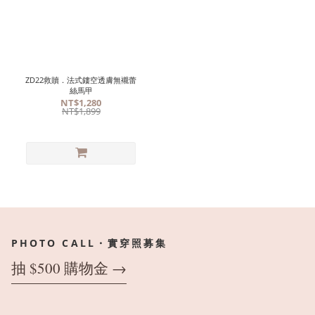
ZD22救贖．法式鏤空透膚無襯蕾
絲馬甲
NT$1,280
NT$1,899
PHOTO CALL・實穿照募集
抽 $500 購物金 →