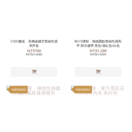
CG03邂逅．美胸線鏤空蕾絲性感
BG19濃郁．精緻圓點蕾絲性感馬
馬甲套
甲 附吊襪帶 黑色/酒紅色/白色
NT$790
NT$1,290
NT$1,080
NT$1,599
輕奢限量商品
輕奢限量商品