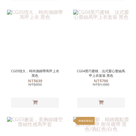
CG05恆久．時尚側綁帶馬甲上衣
CG04黑巧蜜桃．法式愛心蕾絲馬
黑色
甲上衣套裝 黑色
NT$639
NT$790
NT$850
NT$1,080
輕奢限量商品