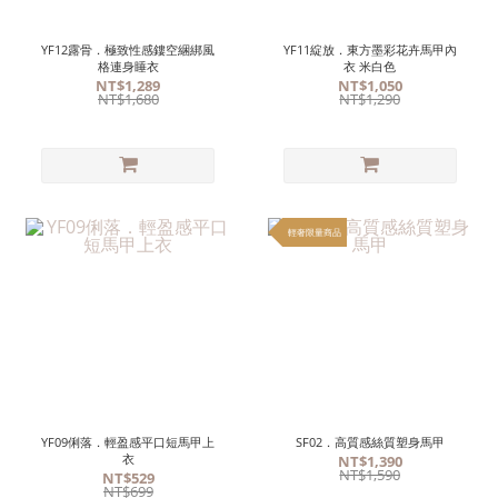
YF12露骨．極致性感鏤空綑綁風
YF11綻放．東方墨彩花卉馬甲內
格連身睡衣
衣 米白色
NT$1,289
NT$1,050
NT$1,680
NT$1,290
輕奢限量商品
YF09俐落．輕盈感平口短馬甲上
SF02．高質感絲質塑身馬甲
衣
NT$1,390
NT$1,590
NT$529
NT$699