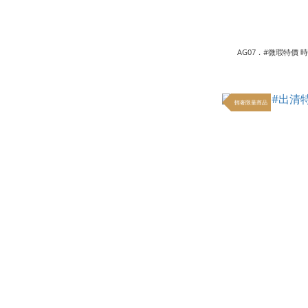
AG07．#微瑕特價
輕奢限量商品