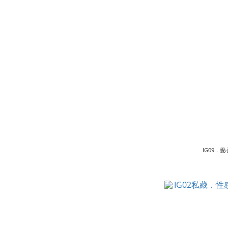
IG09．