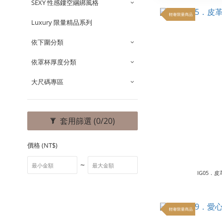
SEXY 性感鏤空綑綁風格
輕奢限量商品
Luxury 限量精品系列
依下圍分類
依罩杯厚度分類
大尺碼專區
套用篩選
(0/20)
價格 (NT$)
~
IG05．
輕奢限量商品