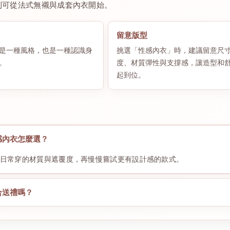
則可從法式無襯與成套內衣開始。
留意版型
是一種風格，也是一種認識身
挑選「性感內衣」時，建議留意尺
。
度、材質彈性與支撐感，讓造型和
起到位。
感內衣怎麼選？
日常穿的材質與遮覆度，再慢慢嘗試更有設計感的款式。
合送禮嗎？