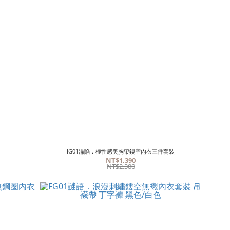
IG01淪陷．極性感美胸帶鏤空內衣三件套裝
NT$1,390
NT$2,380