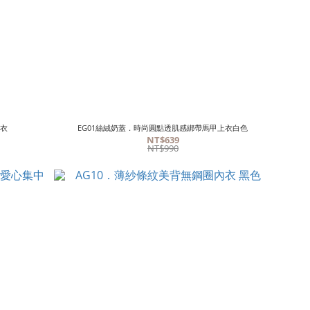
內衣
EG01絲絨奶蓋．時尚圓點透肌感綁帶馬甲上衣白色
NT$639
NT$990