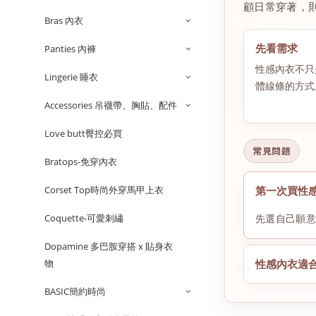
顧日常穿著，
Bras 內衣
先看需求
Panties 內褲
性感內衣不只
Lingerie 睡衣
體線條的方式
Accessories 吊襪帶、胸貼、配件
Love butt臀控必買
常見問題
Bratops-免穿內衣
Corset Top時尚外穿馬甲上衣
第一次買性
Coquette-可愛刺繡
先選自己願意
Dopamine 多巴胺穿搭 x 貼身衣
物
性感內衣適
BASIC簡約時尚