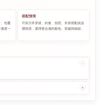
搭配情境
寸、包覆
可依日常穿搭、約會、拍照、外穿搭配或送
舒適度一
禮情境，選擇更合適的顏色、剪裁與細節。